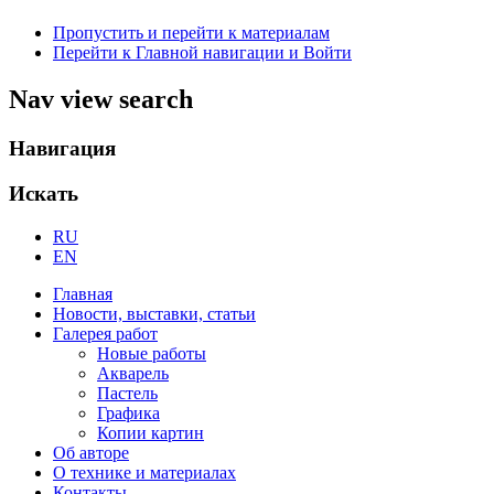
Пропустить и перейти к материалам
Перейти к Главной навигации и Войти
Nav view search
Навигация
Искать
RU
EN
Главная
Новости, выставки, статьи
Галерея работ
Новые работы
Акварель
Пастель
Графика
Копии картин
Об авторе
О технике и материалах
Контакты