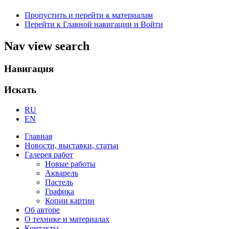
Пропустить и перейти к материалам
Перейти к Главной навигации и Войти
Nav view search
Навигация
Искать
RU
EN
Главная
Новости, выставки, статьи
Галерея работ
Новые работы
Акварель
Пастель
Графика
Копии картин
Об авторе
О технике и материалах
Контакты