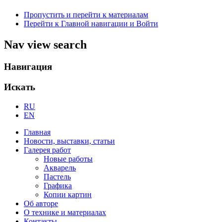
Пропустить и перейти к материалам
Перейти к Главной навигации и Войти
Nav view search
Навигация
Искать
RU
EN
Главная
Новости, выставки, статьи
Галерея работ
Новые работы
Акварель
Пастель
Графика
Копии картин
Об авторе
О технике и материалах
Контакты